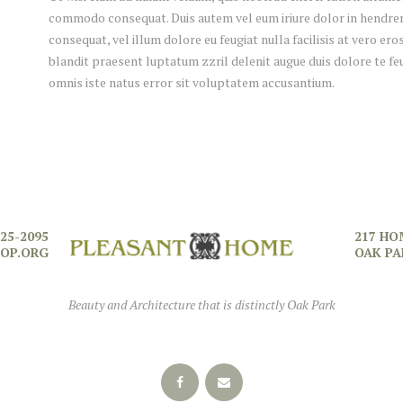
commodo consequat. Duis autem vel eum iriure dolor in hendreri
consequat, vel illum dolore eu feugiat nulla facilisis at vero er
blandit praesent luptatum zzril delenit augue duis dolore te feug
omnis iste natus error sit voluptatem accusantium.
725-2095
217 HO
OP.ORG
OAK PA
Beauty and Architecture that is distinctly Oak Park