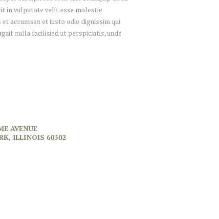
t in vulputate velit esse molestie
os et accumsan et iusto odio dignissim qui
ait nulla facilisied ut perspiciatis, unde
ME AVENUE
RK, ILLINOIS 60302