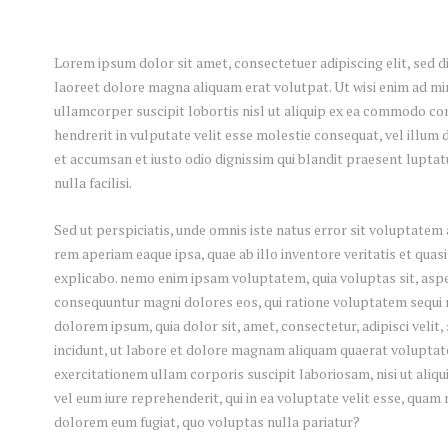
Lorem ipsum dolor sit amet, consectetuer adipiscing elit, sed
laoreet dolore magna aliquam erat volutpat. Ut wisi enim ad mi
ullamcorper suscipit lobortis nisl ut aliquip ex ea commodo con
hendrerit in vulputate velit esse molestie consequat, vel illum do
et accumsan et iusto odio dignissim qui blandit praesent luptat
nulla facilisi.
Sed ut perspiciatis, unde omnis iste natus error sit voluptat
rem aperiam eaque ipsa, quae ab illo inventore veritatis et quasi
explicabo. nemo enim ipsam voluptatem, quia voluptas sit, asper
consequuntur magni dolores eos, qui ratione voluptatem sequi 
dolorem ipsum, quia dolor sit, amet, consectetur, adipisci vel
incidunt, ut labore et dolore magnam aliquam quaerat voluptat
exercitationem ullam corporis suscipit laboriosam, nisi ut ali
vel eum iure reprehenderit, qui in ea voluptate velit esse, quam 
dolorem eum fugiat, quo voluptas nulla pariatur?