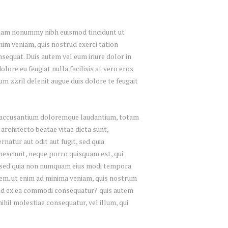
 diam nonummy nibh euismod tincidunt ut
nim veniam, quis nostrud exerci tation
sequat. Duis autem vel eum iriure dolor in
lore eu feugiat nulla facilisis at vero eros
um zzril delenit augue duis dolore te feugait
em accusantium doloremque laudantium, totam
 architecto beatae vitae dicta sunt,
natur aut odit aut fugit, sed quia
nesciunt, neque porro quisquam est, qui
it, sed quia non numquam eius modi tempora
em. ut enim ad minima veniam, quis nostrum
quid ex ea commodi consequatur? quis autem
nihil molestiae consequatur, vel illum, qui